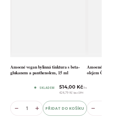
Amoené vegan bylinná tinktura s beta-
Amoené Amolinka vaz
glukanem a panthenolem, 15 ml
olejem Černý hrozen &
 Kč
514,00 Kč
SKLADEM
SKLADE
/
ks
/
ks
424,79 Kč
z DPH
bez DPH
ŠÍKU
PŘIDAT DO KOŠÍKU
PŘ