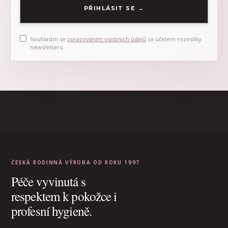
PŘIHLÁSIT SE
Souhlasím se
zpracováním osobních údajů
za účelem rozesílky
newsletteru.
ČESKÁ RODINNÁ VÝROBA OD ROKU 1997
Péče vyvinutá s
respektem k pokožce i
profesní hygieně.