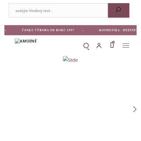
ČESKÁ VÝROBA OD ROKU 1997
KOSMETIKA · DEZINFEKCE L
MENU
Hledat
HLEDAT