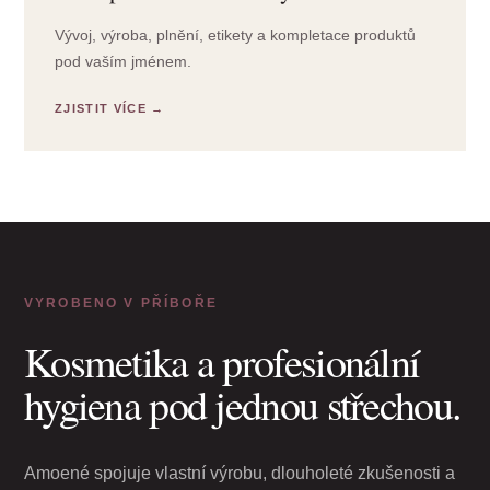
Vývoj, výroba, plnění, etikety a kompletace produktů
pod vaším jménem.
VYROBENO V PŘÍBOŘE
Kosmetika a profesionální
hygiena pod jednou střechou.
Amoené spojuje vlastní výrobu, dlouholeté zkušenosti a