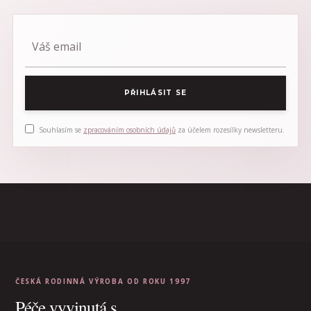
PŘIHLÁSIT SE
Souhlasím se
zpracováním osobních údajů
za účelem rozesílky newsletteru.
ČESKÁ RODINNÁ VÝROBA OD ROKU 1997
Péče vyvinutá s