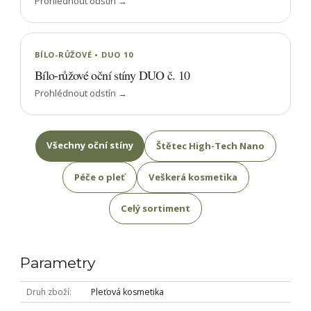
Prohlédnout odstín →
BÍLO-RŮŽOVÉ • DUO 10
Bílo-růžové oční stíny DUO č. 10
Prohlédnout odstín →
Všechny oční stíny
Štětec High-Tech Nano
Péče o pleť
Veškerá kosmetika
Celý sortiment
Parametry
Druh zboží
Pleťová kosmetika