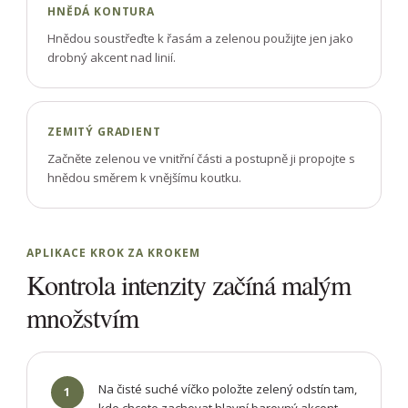
HNĚDÁ KONTURA
Hnědou soustřeďte k řasám a zelenou použijte jen jako
drobný akcent nad linií.
ZEMITÝ GRADIENT
Začněte zelenou ve vnitřní části a postupně ji propojte s
hnědou směrem k vnějšímu koutku.
APLIKACE KROK ZA KROKEM
Kontrola intenzity začíná malým
množstvím
Na čisté suché víčko položte zelený odstín tam,
1
kde chcete zachovat hlavní barevný akcent.