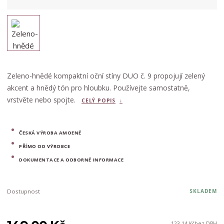
Zeleno-hnědé kompaktní oční stíny DUO č. 9 propojují zelený
akcent a hnědý tón pro hloubku. Používejte samostatně,
vrstvěte nebo spojte.
CELÝ POPIS
ČESKÁ VÝROBA AMOENÉ
PŘÍMO OD VÝROBCE
DOKUMENTACE A ODBORNÉ INFORMACE
Dostupnost
SKLADEM
123,14 Kč
bez DPH