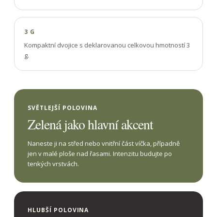
3 G
Kompaktní dvojice s deklarovanou celkovou hmotností 3
g.
SVĚTLEJŠÍ POLOVINA
Zelená jako hlavní akcent
Naneste ji na střed nebo vnitřní část víčka, případně
jen v malé ploše nad řasami. Intenzitu budujte po
tenkých vrstvách.
HLUBŠÍ POLOVINA