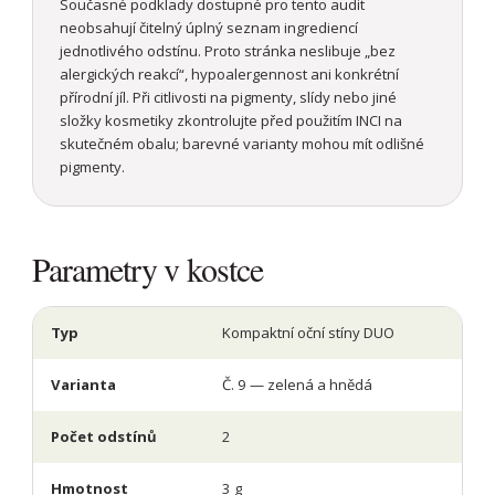
Současné podklady dostupné pro tento audit
neobsahují čitelný úplný seznam ingrediencí
jednotlivého odstínu. Proto stránka neslibuje „bez
alergických reakcí“, hypoalergennost ani konkrétní
přírodní jíl. Při citlivosti na pigmenty, slídy nebo jiné
složky kosmetiky zkontrolujte před použitím INCI na
skutečném obalu; barevné varianty mohou mít odlišné
pigmenty.
Parametry v kostce
Typ
Kompaktní oční stíny DUO
Varianta
Č. 9 — zelená a hnědá
Počet odstínů
2
Hmotnost
3 g