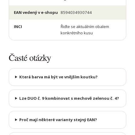
EAN vedený v e-shopu
8594034930744
INCI
Řiďte se aktuálním obalem
konkrétního kusu
Časté otázky
Která barva má být ve vnějším koutku?
Lze DUO č. 9 kombinovat s mechově zelenou č. 4?
Proč mají některé varianty stejný EAN?