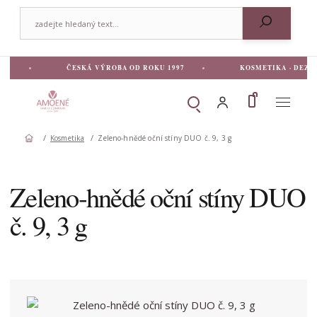
ČESKÁ VÝROBA OD ROKU 1997
KOSMETIKA · DEZINFEKC
MENU
Hledat
Kosmetika
Zeleno-hnědé oční stíny DUO č. 9, 3 g
HLEDAT
Zeleno-hnědé oční stíny DUO
č. 9, 3 g