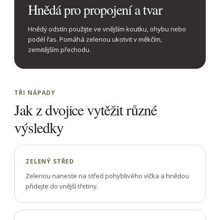
Hnědá pro propojení a tvar
Hnědý odstín použijte ve vnějším koutku, ohybu nebo
podél řas. Pomáhá zelenou ukotvit v měkčím,
zemitějším přechodu.
TŘI NÁPADY
Jak z dvojice vytěžit různé
výsledky
ZELENÝ STŘED
Zelenou naneste na střed pohyblivého víčka a hnědou
přidejte do vnější třetiny.