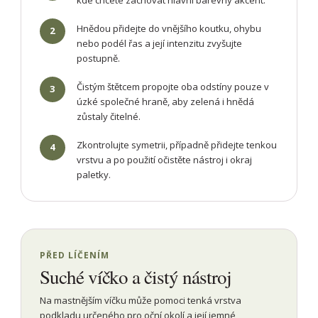
Hnědou přidejte do vnějšího koutku, ohybu
2
nebo podél řas a její intenzitu zvyšujte
postupně.
Čistým štětcem propojte oba odstíny pouze v
3
úzké společné hraně, aby zelená i hnědá
zůstaly čitelné.
Zkontrolujte symetrii, případně přidejte tenkou
4
vrstvu a po použití očistěte nástroj i okraj
paletky.
PŘED LÍČENÍM
Suché víčko a čistý nástroj
Na mastnějším víčku může pomoci tenká vrstva
podkladu určeného pro oční okolí a její jemné